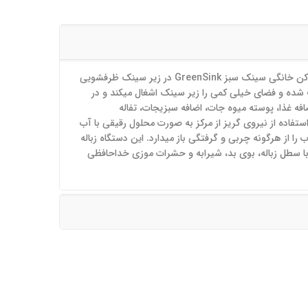
دستگاه زباله خردکن یا آشغال خردکن خانگی سینک سبز GreenSink در زیر سینک ظرفشویی
ه و فضای خیلی کمی را زیر سینک اشغال میکند و در
افه غذا، پوسته میوه جات، اضافه سبزیجات، تفاله
استفاده از نیروی گریز از مرکز به صورت محلول رقیقی با آب
را از هرگونه چربی و گرفتگی باز میدارد. این دستگاه زباله
با سطل زباله، بوی بد، شیرابه و حشرات موزی خداحافظی