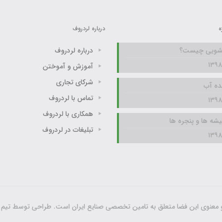
ه
درباره لردروف
تشویی چیست؟
درباره لردروف
آموزش و آموختن
شرکای تجاری
ده آب
تماس با لردروف
همکاری با لردروف
ه ها و پنجره ها
تبلیغات در لردروف
عنوی این فضا متعلق به تامین تخصصی صنایع ایران است. طراحی توسط تیم www.rokama.ir