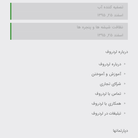
تصفیه کننده آب
اسفند ۲۵, ۱۳۹۵
نظافت شیشه ها و پنجره ها
اسفند ۲۵, ۱۳۹۵
درباره لردروف
درباره لردروف
آموزش و آموختن
شرکای تجاری
تماس با لردروف
همکاری با لردروف
تبلیغات در لردروف
دپارتمانها